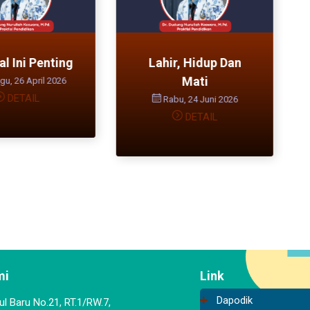
l Ini Penting
Lahir, Hidup Dan
Mati
u, 26 April 2026
DETAIL
Rabu, 24 Juni 2026
DETAIL
mi
Link
Dapodik
aul Baru No.21, RT.1/RW.7,