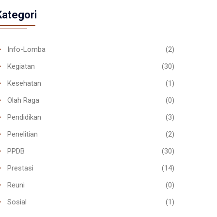
Kategori
Info-Lomba
(2)
Kegiatan
(30)
Kesehatan
(1)
Olah Raga
(0)
Pendidikan
(3)
Penelitian
(2)
PPDB
(30)
Prestasi
(14)
Reuni
(0)
Sosial
(1)