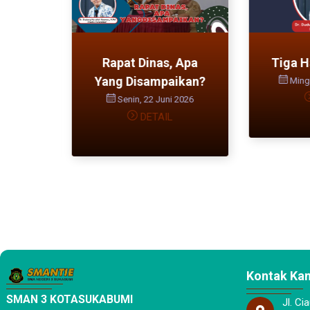
 Dan
Rapat Dinas, Apa
Tiga Ha
Yang Disampaikan?
Mingg
2026
Senin, 22 Juni 2026
DETAIL
Kontak Ka
SMAN 3 KOTASUKABUMI
Jl. Ci