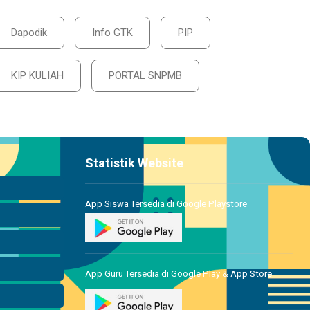
Dapodik
Info GTK
PIP
KIP KULIAH
PORTAL SNPMB
Statistik Website
App Siswa Tersedia di Google Playstore
App Guru Tersedia di Google Play & App Store