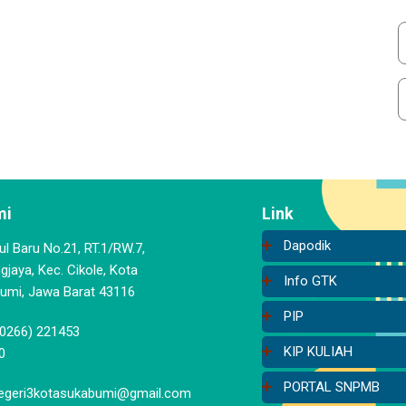
mi
Link
Dapodik
aul Baru No.21, RT.1/RW.7,
jaya, Kec. Cikole, Kota
Info GTK
umi, Jawa Barat 43116
PIP
(0266) 221453
KIP KULIAH
0
PORTAL SNPMB
geri3kotasukabumi@gmail.com