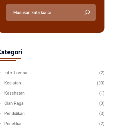
Kategori
Info-Lomba
(2)
Kegiatan
(30)
Kesehatan
(1)
Olah Raga
(0)
Pendidikan
(3)
Penelitian
(2)