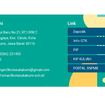
mi
Link
Dapodik
aul Baru No.21, RT.1/RW.7,
jaya, Kec. Cikole, Kota
Info GTK
umi, Jawa Barat 43116
PIP
(0266) 221453
KIP KULIAH
0
PORTAL SNPMB
geri3kotasukabumi@gmail.com
://sman3kotasukabumi.sch.id/