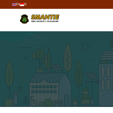
EN
ID