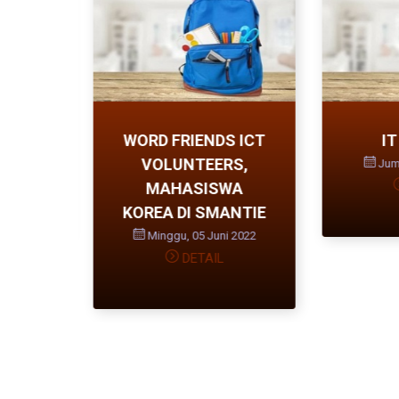
T
WORD FRIENDS ICT
IT
VOLUNTEERS,
2022
Juma
MAHASISWA
KOREA DI SMANTIE
Minggu, 05 Juni 2022
DETAIL