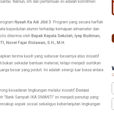
antai. Namun, inti dari pertemuan ini adalah komitmen
 program
Nyaah Ka Adi Jilid 3
. Program yang secara harfiah
nyata kepedulian alumni terhadap kemajuan almamater dan
lis diterima oleh
Bapak Kepala Sekolah, Iyep Budiman,
, Novel Fajar Ristawan, S.H., M.H.
kan terima kasih yang sebesar-besarnya atas inisiatif
i
bukan sekadar bantuan material, tetapi menjadi suntikan
a besar yang peduli. Ini adalah sinergi luar biasa antara
ong kesadaran lingkungan melalui inisiatif
Donasi
eh "Bank Sampah IKA SMANTI" ini menjadi penutup yang
cakup aspek sosial sekaligus keberlanjutan lingkungan