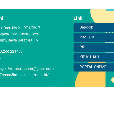
mi
Link
Dapodik
aul Baru No.21, RT.1/RW.7,
jaya, Kec. Cikole, Kota
Info GTK
umi, Jawa Barat 43116
PIP
(0266) 221453
KIP KULIAH
0
PORTAL SNPMB
geri3kotasukabumi@gmail.com
://sman3kotasukabumi.sch.id/
d.