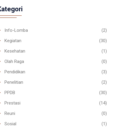
Kategori
Info-Lomba
(2)
Kegiatan
(30)
Kesehatan
(1)
Olah Raga
(0)
Pendidikan
(3)
Penelitian
(2)
PPDB
(30)
Prestasi
(14)
Reuni
(0)
Sosial
(1)