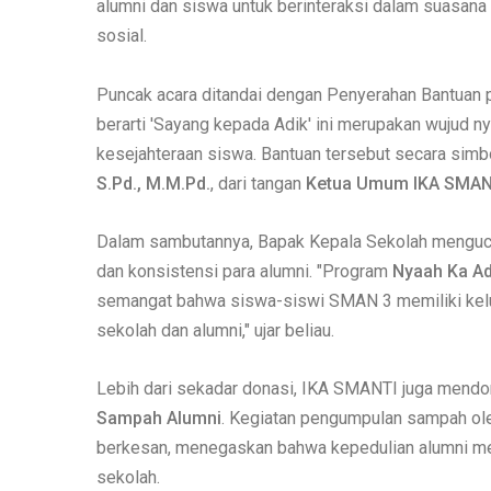
alumni dan siswa untuk berinteraksi dalam suasana s
sosial.
Puncak acara ditandai dengan Penyerahan Bantuan
berarti 'Sayang kepada Adik' ini merupakan wujud 
kesejahteraan siswa. Bantuan tersebut secara simbo
S.Pd., M.M.Pd.
, dari tangan
Ketua Umum IKA SMANTI
Dalam sambutannya, Bapak Kepala Sekolah mengucap
dan konsistensi para alumni. "Program
Nyaah Ka Ad
semangat bahwa siswa-siswi SMAN 3 memiliki keluarg
sekolah dan alumni," ujar beliau.
Lebih dari sekadar donasi, IKA SMANTI juga mendor
Sampah Alumni
. Kegiatan pengumpulan sampah ol
berkesan, menegaskan bahwa kepedulian alumni men
sekolah.