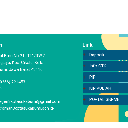
mi
Link
Dapodik
aul Baru No.21, RT.1/RW.7,
jaya, Kec. Cikole, Kota
Info GTK
umi, Jawa Barat 43116
PIP
(0266) 221453
KIP KULIAH
0
PORTAL SNPMB
geri3kotasukabumi@gmail.com
://sman3kotasukabumi.sch.id/