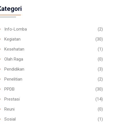
Kategori
Info-Lomba
(2)
Kegiatan
(30)
Kesehatan
(1)
Olah Raga
(0)
Pendidikan
(3)
Penelitian
(2)
PPDB
(30)
Prestasi
(14)
Reuni
(0)
Sosial
(1)