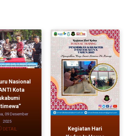
uru Nasional
NTI Kota
ukabumi
stimewa”
sa, 09 Desember
2025
Kegiatan Hari
DETAIL