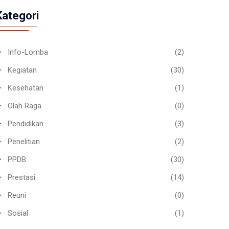
Kategori
Info-Lomba
(2)
Kegiatan
(30)
Kesehatan
(1)
Olah Raga
(0)
Pendidikan
(3)
Penelitian
(2)
PPDB
(30)
Prestasi
(14)
Reuni
(0)
Sosial
(1)