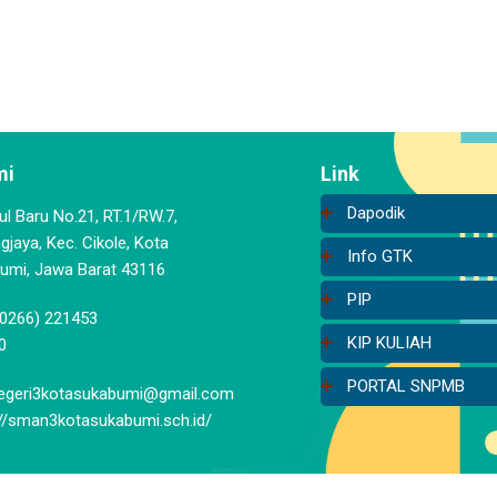
mi
Link
Dapodik
aul Baru No.21, RT.1/RW.7,
jaya, Kec. Cikole, Kota
Info GTK
umi, Jawa Barat 43116
PIP
(0266) 221453
KIP KULIAH
0
PORTAL SNPMB
geri3kotasukabumi@gmail.com
://sman3kotasukabumi.sch.id/